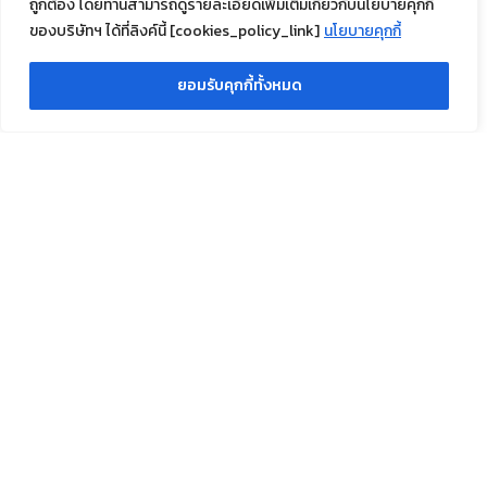
ประเภทการติดต่อ
*
ถูกต้อง โดยท่านสามารถดูรายละเอียดเพิ่มเติมเกี่ยวกับนโยบายคุกกี้
ของบริษัทฯ ได้ที่ลิงค์นี้ [cookies_policy_link]
นโยบายคุกกี้
แนะนำการบริการ
ร้องเรียนการบริการ
ยอมรับคุกกี้ทั้งหมด
รายละเอียดที่ต้องการแจ้ง
*
เ
เบอร์โทรสำหรับติดต่อกลับ
*
บ
อ
ร์
โ
ท
ร
E-mail สำหรับติดต่อกลับ
*
สำ
ห