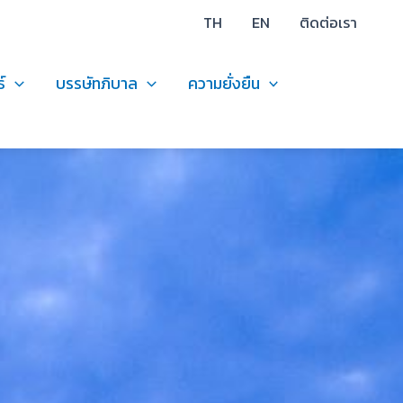
TH
EN
ติดต่อเรา
์
บรรษัทภิบาล
ความยั่งยืน