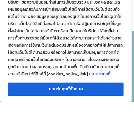
หมวดที่ 2
บริษัทฯ ขอความยินยอมท่านในการเก็บรวบรวม ประมวลผล และเปิด
เผยข้อมูลเกี่ยวกับการเข้าเยี่ยมชมเว็บไซต์ การใช้งานเว็บไซต์ รวมถึง
แต่ไม่จำกัดเพียง ข้อมูลส่วนบุคคลของผู้เข้าใช้บริการเว็บไซต์ ผู้เข้าใช้
หมวดที่ 3
บริการเว็บไซต์มีสิทธิที่จะขอให้ลบ จำกัด หรือปฏิเสธการใช้คุกกี้ซึ่งถูก
ตั้งค่าโดยเว็บไซต์ของบริษัทฯ หรือไม่ยินยอมให้บริษัทฯ ใช้คุกกี้ผ่าน
การตั้งค่าบราวเซอร์เมื่อใดก็ได้ อย่างไรก็ตาม การกระทำดังกล่าวอาจ
ส่งผลต่อการใช้งานเว็บไซต์ของบริษัทฯ เนื่องจากอาจทำให้ไม่สามารถ
บริษัท ทรัพย์ทิพย์ จำกัด (สำนักงานใหญ่)
ใช้งานเว็บไซต์ได้บางส่วน หรืออาจไม่สามารถเก็บข้อมูลการตั้งค่าได้
68 ซอยสันติภาพ ถนนทรัพย์ แขวงสี่พระยา เขตบางรัก
นอกจากนี้ หน้าเว็บไซต์ของบริษัทฯ ในบางหน้าอาจไม่แสดงผลอย่าง
กรุงเทพมหานคร 10500
ถูกต้อง โดยท่านสามารถดูรายละเอียดเพิ่มเติมเกี่ยวกับนโยบายคุกกี้
โทร
02-233-0444-5
ของบริษัทฯ ได้ที่ลิงค์นี้ [cookies_policy_link]
นโยบายคุกกี้
บริษัท ทรัพย์ทิพย์ จำกัด (โรงงาน)
ยอมรับคุกกี้ทั้งหมด
49 หมู่ 6 ตำบลนิคมลำนารายณ์ อำเภอชัยบาดาล จังหวัดลพบุรี
15130
โทร
036-462-438-40
Copyright © 2026 Sapthip All Rights Reserved.