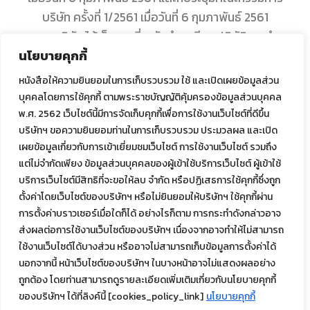
บริษัท ครั้งที่ 1/2561 เมื่อวันที่ 6 กุมภาพันธ์ 2561
ของบริษัท ได้เห็นควรที่จะจัดทำระเบียบปฏิบัติการทำ
นโยบายคุกกี้
รายการระหว่างกัน (Connected Transaction
Procedure)
หนังสือให้ความยินยอมในการเก็บรวบรวม ใช้ และเปิดเผยข้อมูลส่วน
ขึ้นอีกฉบับหนึ่ง เพื่อให้แนวทางการปฏิบัติการเข้าทำรายการ
บุคคลโดยการใช้คุกกี้ ตามพระราชบัญญัติคุ้มครองข้อมูลส่วนบุคคล
ระหว่างกัน
พ.ศ. 2562 เว็บไซต์นี้มีการจัดเก็บคุกกี้เพื่อการใช้งานเว็บไซต์ที่ดีขึ้น
บริษัทฯ ขอความยินยอมท่านในการเก็บรวบรวม ประมวลผล และเปิด
ของบริษัทเป็นไปอย่างชัดเจน โปร่งใส
เผยข้อมูลเกี่ยวกับการเข้าเยี่ยมชมเว็บไซต์ การใช้งานเว็บไซต์ รวมถึง
และไม่ก่อให้เกิดความขัดแย้งทางผลประโยชน์
แต่ไม่จำกัดเพียง ข้อมูลส่วนบุคคลของผู้เข้าใช้บริการเว็บไซต์ ผู้เข้าใช้
บริการเว็บไซต์มีสิทธิที่จะขอให้ลบ จำกัด หรือปฏิเสธการใช้คุกกี้ซึ่งถูก
โดยนโยบายการทำรายการระหว่างกัน
ตั้งค่าโดยเว็บไซต์ของบริษัทฯ หรือไม่ยินยอมให้บริษัทฯ ใช้คุกกี้ผ่าน
มีรายละเอียดดังนี้
การตั้งค่าบราวเซอร์เมื่อใดก็ได้ อย่างไรก็ตาม การกระทำดังกล่าวอาจ
ส่งผลต่อการใช้งานเว็บไซต์ของบริษัทฯ เนื่องจากอาจทำให้ไม่สามารถ
ใช้งานเว็บไซต์ได้บางส่วน หรืออาจไม่สามารถเก็บข้อมูลการตั้งค่าได้
นโยบายและหลักการในการทำ
นอกจากนี้ หน้าเว็บไซต์ของบริษัทฯ ในบางหน้าอาจไม่แสดงผลอย่าง
ถูกต้อง โดยท่านสามารถดูรายละเอียดเพิ่มเติมเกี่ยวกับนโยบายคุกกี้
รายการระหว่างกัน
ของบริษัทฯ ได้ที่ลิงค์นี้ [cookies_policy_link]
นโยบายคุกกี้