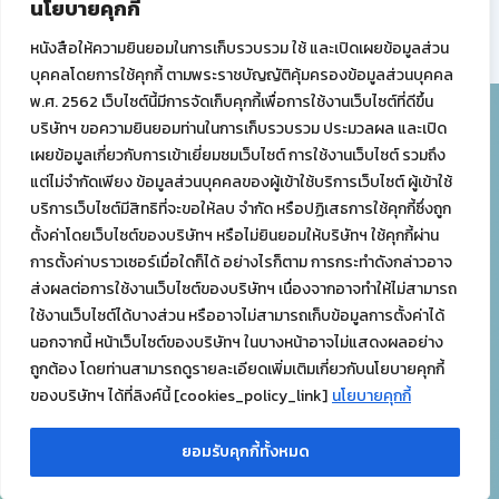
นโยบายคุกกี้
PREVIOUS
NEXT
หนังสือให้ความยินยอมในการเก็บรวบรวม ใช้ และเปิดเผยข้อมูลส่วน
บุคคลโดยการใช้คุกกี้ ตามพระราชบัญญัติคุ้มครองข้อมูลส่วนบุคคล
พ.ศ. 2562 เว็บไซต์นี้มีการจัดเก็บคุกกี้เพื่อการใช้งานเว็บไซต์ที่ดีขึ้น
บริษัทฯ ขอความยินยอมท่านในการเก็บรวบรวม ประมวลผล และเปิด
บริษัท ทรัพย์ทิพย์ จำกัด (สำนักงานใหญ่)
เผยข้อมูลเกี่ยวกับการเข้าเยี่ยมชมเว็บไซต์ การใช้งานเว็บไซต์ รวมถึง
68 ซอยสันติภาพ ถนนทรัพย์ แขวงสี่พระยา เขตบางรัก
แต่ไม่จำกัดเพียง ข้อมูลส่วนบุคคลของผู้เข้าใช้บริการเว็บไซต์ ผู้เข้าใช้
กรุงเทพมหานคร 10500
บริการเว็บไซต์มีสิทธิที่จะขอให้ลบ จำกัด หรือปฏิเสธการใช้คุกกี้ซึ่งถูก
โทร
02-233-0444-5
ตั้งค่าโดยเว็บไซต์ของบริษัทฯ หรือไม่ยินยอมให้บริษัทฯ ใช้คุกกี้ผ่าน
การตั้งค่าบราวเซอร์เมื่อใดก็ได้ อย่างไรก็ตาม การกระทำดังกล่าวอาจ
ส่งผลต่อการใช้งานเว็บไซต์ของบริษัทฯ เนื่องจากอาจทำให้ไม่สามารถ
บริษัท ทรัพย์ทิพย์ จำกัด (โรงงาน)
ใช้งานเว็บไซต์ได้บางส่วน หรืออาจไม่สามารถเก็บข้อมูลการตั้งค่าได้
49 หมู่ 6 ตำบลนิคมลำนารายณ์ อำเภอชัยบาดาล จังหวัดลพบุรี
นอกจากนี้ หน้าเว็บไซต์ของบริษัทฯ ในบางหน้าอาจไม่แสดงผลอย่าง
15130
ถูกต้อง โดยท่านสามารถดูรายละเอียดเพิ่มเติมเกี่ยวกับนโยบายคุกกี้
โทร
036-462-438-40
ของบริษัทฯ ได้ที่ลิงค์นี้ [cookies_policy_link]
นโยบายคุกกี้
ยอมรับคุกกี้ทั้งหมด
Copyright © 2026 Sapthip All Rights Reserved.