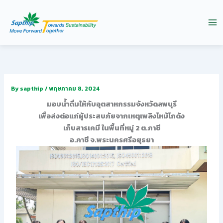
Skip
to
content
By
sapthip
/
พฤษภาคม 8, 2024
มอบน้ำดื่มให้กับอุตสาหกรรมจังหวัดลพบุรี
เพื่อส่งต่อแก่ผู้ประสบภัยจากเหตุเพลิงไหม้โกดัง
เก็บสารเคมี ในพื้นที่หมู่ 2 ต.ภาชี
อ.ภาชี จ.พระนครศรีอยุธยา