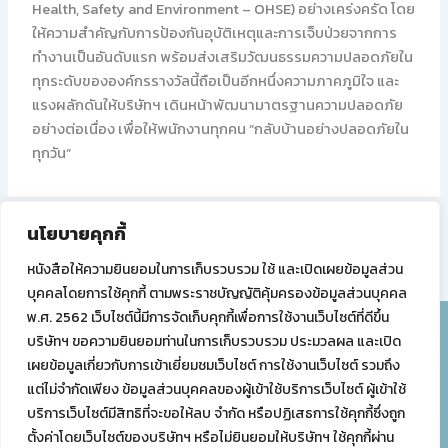
Health, Safety and Environment – OHSE) อย่างเคร่งครัด โดย
ให้ความสำคัญกับการป้องกันอุบัติเหตุและการเจ็บป่วยจากการ
ทำงานเป็นอันดับแรก พร้อมส่งเสริมวัฒนธรรมความปลอดภัยใน
ทุกระดับขององค์กรรางวัลนี้ถือเป็นอีกหนึ่งความภาคภูมิใจ และ
แรงผลักดันให้บริษัทฯ เดินหน้าพัฒนามาตรฐานความปลอดภัย
อย่างต่อเนื่อง เพื่อให้พนักงานทุกคน “กลับบ้านอย่างปลอดภัยใน
ทุกวัน”
นโยบายคุกกี้
PREVIOUS
NEXT
หนังสือให้ความยินยอมในการเก็บรวบรวม ใช้ และเปิดเผยข้อมูลส่วน
บุคคลโดยการใช้คุกกี้ ตามพระราชบัญญัติคุ้มครองข้อมูลส่วนบุคคล
พ.ศ. 2562 เว็บไซต์นี้มีการจัดเก็บคุกกี้เพื่อการใช้งานเว็บไซต์ที่ดีขึ้น
บริษัทฯ ขอความยินยอมท่านในการเก็บรวบรวม ประมวลผล และเปิด
บริษัท ทรัพย์ทิพย์ จำกัด (สำนักงานใหญ่)
เผยข้อมูลเกี่ยวกับการเข้าเยี่ยมชมเว็บไซต์ การใช้งานเว็บไซต์ รวมถึง
68 ซอยสันติภาพ ถนนทรัพย์ แขวงสี่พระยา เขตบางรัก
แต่ไม่จำกัดเพียง ข้อมูลส่วนบุคคลของผู้เข้าใช้บริการเว็บไซต์ ผู้เข้าใช้
กรุงเทพมหานคร 10500
บริการเว็บไซต์มีสิทธิที่จะขอให้ลบ จำกัด หรือปฏิเสธการใช้คุกกี้ซึ่งถูก
โทร
02-233-0444-5
ตั้งค่าโดยเว็บไซต์ของบริษัทฯ หรือไม่ยินยอมให้บริษัทฯ ใช้คุกกี้ผ่าน