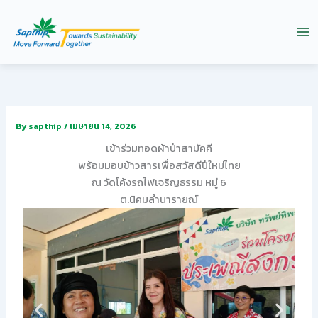
Skip
to
content
By
sapthip
/
เมษายน 14, 2026
เข้าร่วมทอดผ้าป่าสามัคคี
พร้อมมอบข้าวสารเพื่อสวัสดีปีใหม่ไทย
ณ วัดโค้งรถไฟเจริญธรรม หมู่ 6
ต.นิคมลำนารายณ์