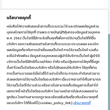
นโยบายคุกกี้
PREVIOUS
หนังสือให้ความยินยอมในการเก็บรวบรวม ใช้ และเปิดเผยข้อมูลส่วน
บุคคลโดยการใช้คุกกี้ ตามพระราชบัญญัติคุ้มครองข้อมูลส่วนบุคคล
พ.ศ. 2562 เว็บไซต์นี้มีการจัดเก็บคุกกี้เพื่อการใช้งานเว็บไซต์ที่ดีขึ้น
บริษัทฯ ขอความยินยอมท่านในการเก็บรวบรวม ประมวลผล และเปิด
บริษัท ทรัพย์ทิพย์ จำกัด (สำนักงานใหญ่)
เผยข้อมูลเกี่ยวกับการเข้าเยี่ยมชมเว็บไซต์ การใช้งานเว็บไซต์ รวมถึง
68 ซอยสันติภาพ ถนนทรัพย์ แขวงสี่พระยา เขตบางรัก
แต่ไม่จำกัดเพียง ข้อมูลส่วนบุคคลของผู้เข้าใช้บริการเว็บไซต์ ผู้เข้าใช้
กรุงเทพมหานคร 10500
บริการเว็บไซต์มีสิทธิที่จะขอให้ลบ จำกัด หรือปฏิเสธการใช้คุกกี้ซึ่งถูก
โทร
02-233-0444-5
ตั้งค่าโดยเว็บไซต์ของบริษัทฯ หรือไม่ยินยอมให้บริษัทฯ ใช้คุกกี้ผ่าน
การตั้งค่าบราวเซอร์เมื่อใดก็ได้ อย่างไรก็ตาม การกระทำดังกล่าวอาจ
ส่งผลต่อการใช้งานเว็บไซต์ของบริษัทฯ เนื่องจากอาจทำให้ไม่สามารถ
บริษัท ทรัพย์ทิพย์ จำกัด (โรงงาน)
ใช้งานเว็บไซต์ได้บางส่วน หรืออาจไม่สามารถเก็บข้อมูลการตั้งค่าได้
49 หมู่ 6 ตำบลนิคมลำนารายณ์ อำเภอชัยบาดาล จังหวัดลพบุรี
นอกจากนี้ หน้าเว็บไซต์ของบริษัทฯ ในบางหน้าอาจไม่แสดงผลอย่าง
15130
ถูกต้อง โดยท่านสามารถดูรายละเอียดเพิ่มเติมเกี่ยวกับนโยบายคุกกี้
โทร
036-462-438-40
ของบริษัทฯ ได้ที่ลิงค์นี้ [cookies_policy_link]
นโยบายคุกกี้