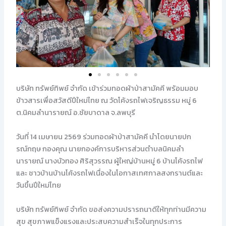
บริษัท ทรัพย์ทิพย์ จำกัด เข้าร่วมทอดผ้าป่าสามัคคี พร้อมมอบ
ข้าวสารเพื่อสวัสดีปีใหม่ไทย ณ วัดโค้งรถไฟเจริญธรรม หมู่ 6
ต.นิคมลำนารายณ์ อ.ชัยบาดาล จ.ลพบุรี
วันที่ 14 เมษายน 2569 ร่วมทอดผ้าป่าสามัคคี นำโดยนายปก
รณ์กฤษ กองคุณ นายกองค์การบริหารส่วนตำบลนิคมลำ
นารายณ์ นางบัวทอง ศิริสุวรรณ ผู้ใหญ่บ้านหมู่ 6 บ้านโค้งรถไฟ
และ ชาวบ้านบ้านโค้งรถไฟเนื่องในโอกาสเทศกาลสงกรานต์และ
วันขึ้นปีใหม่ไทย
บริษัท ทรัพย์ทิพย์ จำกัด ขอส่งความปรารถนาดีให้ทุกท่านมีความ
สุข สุขภาพแข็งแรงและประสบความสำเร็จในทุกประการ